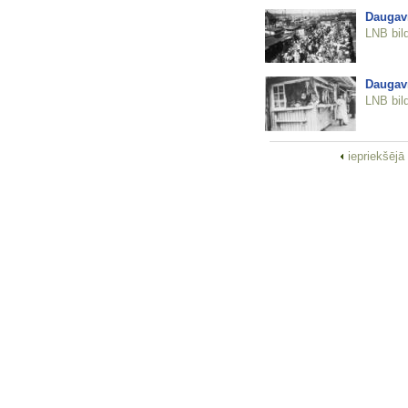
Daugavm
LNB bil
Daugavm
LNB bil
iepriekšējā