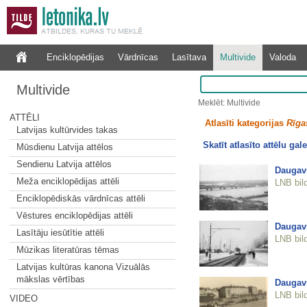
Enciklopēdijas
Vārdnīcas
Lasītava
Multivide
Valoda
Multivide
Meklēt: Multivide
ATTĒLI
Atlasīti kategorijas
Rīgas
Latvijas kultūrvides takas
Skatīt atlasīto attēlu gale
Mūsdienu Latvija attēlos
Sendienu Latvija attēlos
Daugavm
Meža enciklopēdijas attēli
LNB bil
Enciklopēdiskās vārdnīcas attēli
Vēstures enciklopēdijas attēli
Daugavm
Lasītāju iesūtītie attēli
LNB bil
Mūzikas literatūras tēmas
Latvijas kultūras kanona Vizuālās
mākslas vērtības
Daugavm
LNB bil
VIDEO