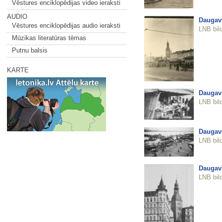
Vēstures enciklopēdijas video ieraksti
AUDIO
Daugav
Vēstures enciklopēdijas audio ieraksti
LNB bil
Mūzikas literatūras tēmas
Putnu balsis
KARTE
Daugav
LNB bil
Daugav
LNB bil
Daugav
LNB bil