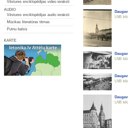
Vēstures enciklopēdijas video ieraksti
AUDIO
Daugav
Vēstures enciklopēdijas audio ieraksti
LNB bil
Mūzikas literatūras tēmas
Putnu balsis
KARTE
Daugav
LNB bil
Daugav
LNB bil
Daugav
LNB bil