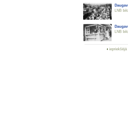
Daugavm
LNB bil
Daugavm
LNB bil
iepriekšējā