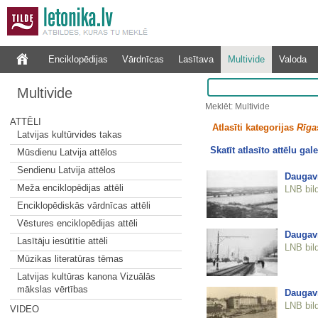
Enciklopēdijas
Vārdnīcas
Lasītava
Multivide
Valoda
Multivide
Meklēt: Multivide
ATTĒLI
Atlasīti kategorijas
Rīgas
Latvijas kultūrvides takas
Skatīt atlasīto attēlu gale
Mūsdienu Latvija attēlos
Sendienu Latvija attēlos
Daugavm
Meža enciklopēdijas attēli
LNB bil
Enciklopēdiskās vārdnīcas attēli
Vēstures enciklopēdijas attēli
Daugavm
Lasītāju iesūtītie attēli
LNB bil
Mūzikas literatūras tēmas
Latvijas kultūras kanona Vizuālās
mākslas vērtības
Daugavm
LNB bil
VIDEO