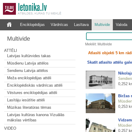
Enciklopēdijas
Vārdnīcas
Lasītava
Multivide
Valoda
Multivide
Meklēt: Multivide
ATTĒLI
Atlasīti objekti 5 km rā
Latvijas kultūrvides takas
Skatīt atlasīto attēlu gale
Mūsdienu Latvija attēlos
Sendienu Latvija attēlos
Nikolaj
Meža enciklopēdijas attēli
Sendienu
0,252 k
Enciklopēdiskās vārdnīcas attēli
Vēstures enciklopēdijas attēli
Biržas
Lasītāju iesūtītie attēli
Mūsdienu
0,253 k
Mūzikas literatūras tēmas
Latvijas kultūras kanona Vizuālās
Vidzeme
mākslas vērtības
Mūsdienu
VIDEO
0,257 k