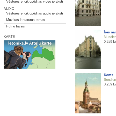
Vēstures enciklopēdijas video ieraksti
AUDIO
Vēstures enciklopēdijas audio ieraksti
Mūzikas literatūras tēmas
Putnu balsis
Īres na
KARTE
Mūsdienu
0,259 k
Doms
Sendienu
0,259 k