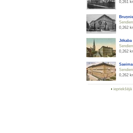
0,261 k
Bruņni
Sendienu
0,262 k
Jēkaba
Sendienu
0,262 k
Saeima
Sendienu
0,262 k
iepriekšējā