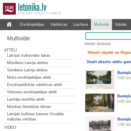
Enciklopēdijas
Vārdnīcas
Lasītava
Multivide
Valoda
Multivide
Meklēt: Multivide
ATTĒLI
Atlasīti objekti no Rīgas 
Latvijas kultūrvides takas
Skatīt atlasīto attēlu gale
Mūsdienu Latvija attēlos
Sendienu Latvija attēlos
Bastejk
Meža enciklopēdijas attēli
LNB bil
Enciklopēdiskās vārdnīcas attēli
Vēstures enciklopēdijas attēli
Bastejk
Lasītāju iesūtītie attēli
LNB bil
Mūzikas literatūras tēmas
Latvijas kultūras kanona Vizuālās
Bastejk
mākslas vērtības
LNB bil
VIDEO