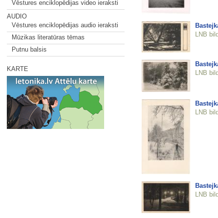
Vēstures enciklopēdijas video ieraksti
AUDIO
Vēstures enciklopēdijas audio ieraksti
Bastejk
LNB bil
Mūzikas literatūras tēmas
Putnu balsis
Bastejk
KARTE
LNB bil
Bastejk
LNB bil
Bastejk
LNB bil