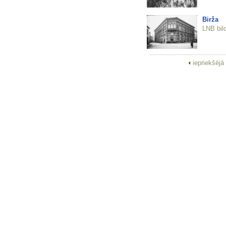
Birža
LNB bil
iepriekšējā