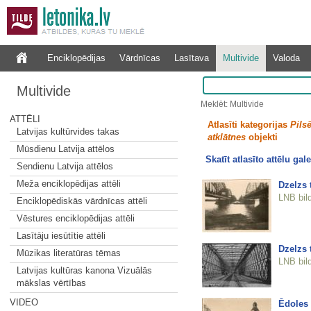
Enciklopēdijas
Vārdnīcas
Lasītava
Multivide
Valoda
Multivide
Meklēt: Multivide
ATTĒLI
Atlasīti kategorijas
Pilsē
Latvijas kultūrvides takas
atklātnes
objekti
Mūsdienu Latvija attēlos
Skatīt atlasīto attēlu gale
Sendienu Latvija attēlos
Meža enciklopēdijas attēli
Dzelzs t
LNB bil
Enciklopēdiskās vārdnīcas attēli
Vēstures enciklopēdijas attēli
Lasītāju iesūtītie attēli
Dzelzs 
Mūzikas literatūras tēmas
LNB bil
Latvijas kultūras kanona Vizuālās
mākslas vērtības
VIDEO
Ēdoles 