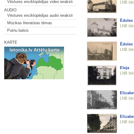
Vēstures enciklopēdijas video ieraksti
LNB bil
AUDIO
Vēstures enciklopēdijas audio ieraksti
Ēdoles 
Mūzikas literatūras tēmas
LNB bil
Putnu balsis
KARTE
Ēdoles 
LNB bil
Eleja
LNB bil
Elizabe
LNB bil
Elizabe
LNB bil