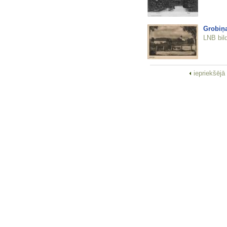
Grobiņ
LNB bil
iepriekšējā