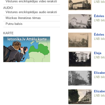
Vēstures enciklopēdijas video ieraksti
LNB bil
AUDIO
Vēstures enciklopēdijas audio ieraksti
Ēdoles 
Mūzikas literatūras tēmas
LNB bil
Putnu balsis
KARTE
Ēdoles 
LNB bil
Eleja
LNB bil
Elizabe
LNB bil
Elizabe
LNB bil