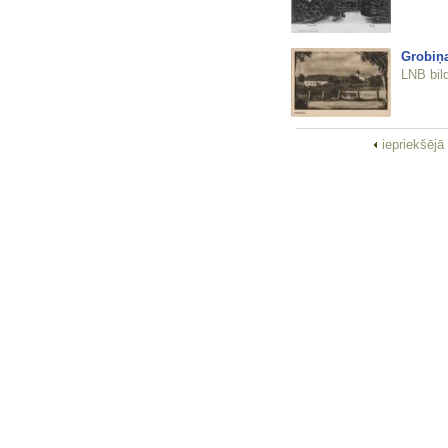
Grobiņ
LNB bil
iepriekšējā