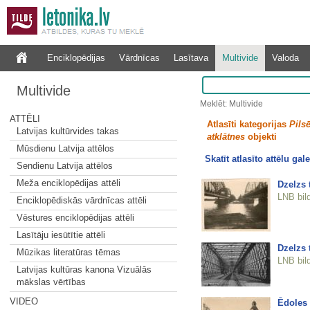
Enciklopēdijas
Vārdnīcas
Lasītava
Multivide
Valoda
Multivide
Meklēt: Multivide
ATTĒLI
Atlasīti kategorijas
Pilsē
Latvijas kultūrvides takas
atklātnes
objekti
Mūsdienu Latvija attēlos
Skatīt atlasīto attēlu gale
Sendienu Latvija attēlos
Meža enciklopēdijas attēli
Dzelzs t
LNB bil
Enciklopēdiskās vārdnīcas attēli
Vēstures enciklopēdijas attēli
Lasītāju iesūtītie attēli
Dzelzs 
Mūzikas literatūras tēmas
LNB bil
Latvijas kultūras kanona Vizuālās
mākslas vērtības
VIDEO
Ēdoles 