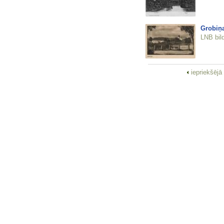
Grobiņ
LNB bil
iepriekšējā