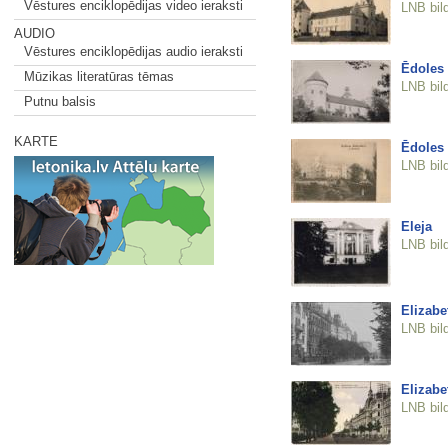
Vēstures enciklopēdijas video ieraksti
LNB bil
AUDIO
Vēstures enciklopēdijas audio ieraksti
Ēdoles 
Mūzikas literatūras tēmas
LNB bil
Putnu balsis
KARTE
Ēdoles 
LNB bil
Eleja
LNB bil
Elizabe
LNB bil
Elizabe
LNB bil