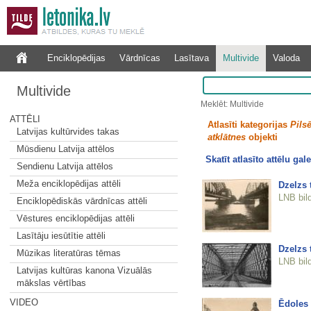
Enciklopēdijas
Vārdnīcas
Lasītava
Multivide
Valoda
Multivide
Meklēt: Multivide
ATTĒLI
Atlasīti kategorijas
Pilsē
Latvijas kultūrvides takas
atklātnes
objekti
Mūsdienu Latvija attēlos
Skatīt atlasīto attēlu gale
Sendienu Latvija attēlos
Meža enciklopēdijas attēli
Dzelzs t
LNB bil
Enciklopēdiskās vārdnīcas attēli
Vēstures enciklopēdijas attēli
Lasītāju iesūtītie attēli
Dzelzs 
Mūzikas literatūras tēmas
LNB bil
Latvijas kultūras kanona Vizuālās
mākslas vērtības
VIDEO
Ēdoles 