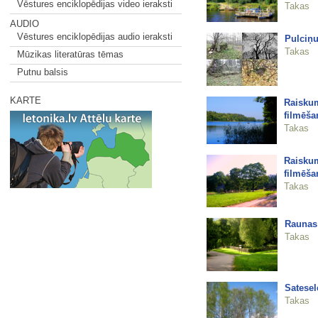
Vēstures enciklopēdijas video ieraksti
Takas
AUDIO
Vēstures enciklopēdijas audio ieraksti
Pulciņu
Takas
Mūzikas literatūras tēmas
Putnu balsis
KARTE
Raiskum
filmēša
Takas
Raisku
filmēša
Takas
Raunas 
Takas
Satesel
Takas