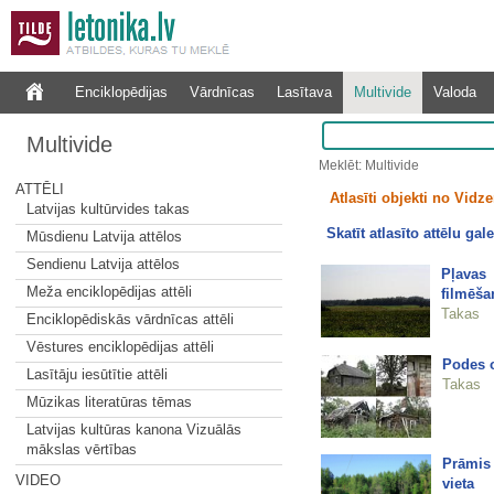
Enciklopēdijas
Vārdnīcas
Lasītava
Multivide
Valoda
Multivide
Meklēt: Multivide
ATTĒLI
Atlasīti objekti no Vid
Latvijas kultūrvides takas
Skatīt atlasīto attēlu gale
Mūsdienu Latvija attēlos
Sendienu Latvija attēlos
Pļavas 
Meža enciklopēdijas attēli
filmēša
Takas
Enciklopēdiskās vārdnīcas attēli
Vēstures enciklopēdijas attēli
Podes 
Lasītāju iesūtītie attēli
Takas
Mūzikas literatūras tēmas
Latvijas kultūras kanona Vizuālās
mākslas vērtības
Prāmis 
VIDEO
vieta