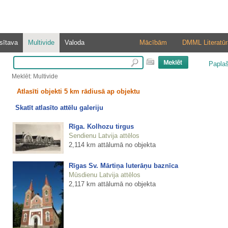
sītava
Multivide
Valoda
Mācībām
DMML Literatūr
Papla
Meklēt: Multivide
Atlasīti objekti 5 km rādiusā ap objektu
Skatīt atlasīto attēlu galeriju
Rīga. Kolhozu tirgus
Sendienu Latvija attēlos
2,114 km attālumā no objekta
Rīgas Sv. Mārtiņa luterāņu baznīca
Mūsdienu Latvija attēlos
2,117 km attālumā no objekta