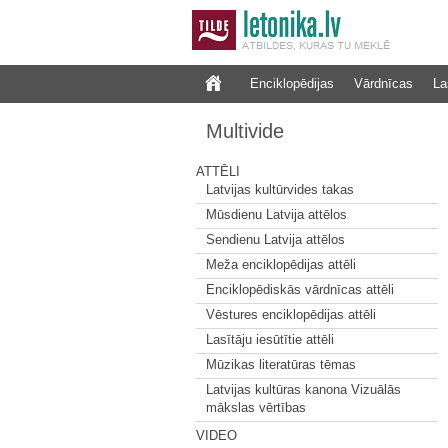
Enciklopēdijas
Vārdnīcas
La
Multivide
ATTĒLI
Latvijas kultūrvides takas
Mūsdienu Latvija attēlos
Sendienu Latvija attēlos
Meža enciklopēdijas attēli
Enciklopēdiskās vārdnīcas attēli
Vēstures enciklopēdijas attēli
Lasītāju iesūtītie attēli
Mūzikas literatūras tēmas
Latvijas kultūras kanona Vizuālās
mākslas vērtības
VIDEO