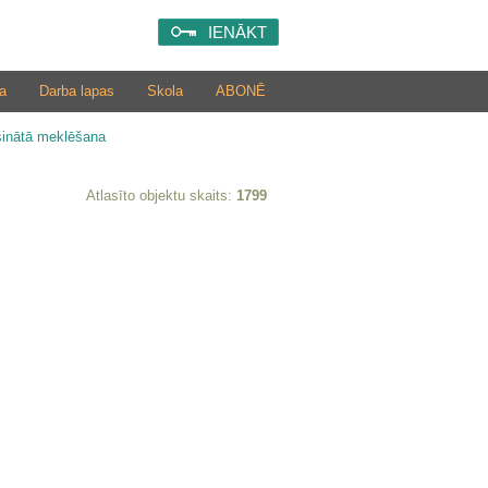
IENĀKT
a
Darba lapas
Skola
ABONĒ
šinātā meklēšana
Atlasīto objektu skaits:
1799