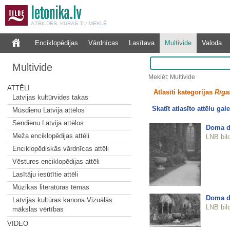
Enciklopēdijas
Vārdnīcas
Lasītava
Multivide
Valoda
Multivide
Meklēt: Multivide
ATTĒLI
Atlasīti kategorijas
Rīgas
Latvijas kultūrvides takas
Skatīt atlasīto attēlu gale
Mūsdienu Latvija attēlos
Sendienu Latvija attēlos
Doma d
Meža enciklopēdijas attēli
LNB bil
Enciklopēdiskās vārdnīcas attēli
Vēstures enciklopēdijas attēli
Lasītāju iesūtītie attēli
Mūzikas literatūras tēmas
Doma d
Latvijas kultūras kanona Vizuālās
LNB bil
mākslas vērtības
VIDEO