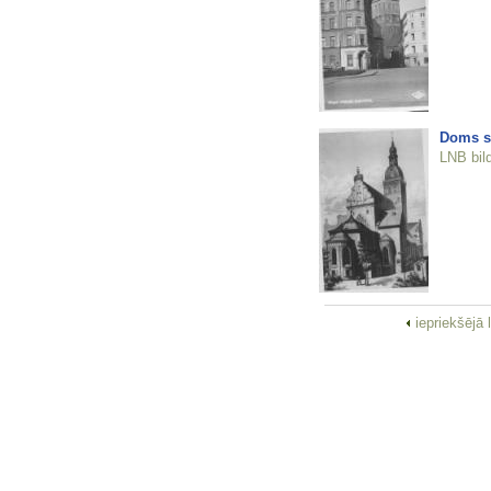
Doms se
LNB bil
iepriekšējā