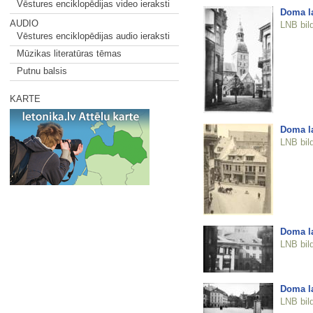
Vēstures enciklopēdijas video ieraksti
Doma l
AUDIO
LNB bil
Vēstures enciklopēdijas audio ieraksti
Mūzikas literatūras tēmas
Putnu balsis
KARTE
Doma l
LNB bil
Doma l
LNB bil
Doma l
LNB bil