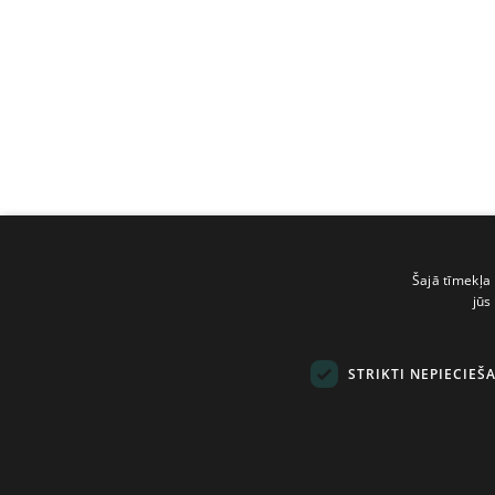
Šajā tīmekļa 
jūs
STRIKTI NEPIECIEŠ