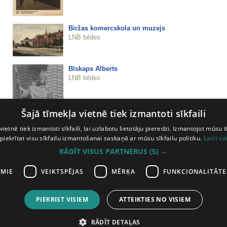
Biržas komercskola un muzejs
LNB bildes
Bīskaps Alberts
LNB bildes
Šajā tīmekļa vietnē tiek izmantoti sīkfaili
vietnē tiek izmantoti sīkfaili, lai uzlabotu lietotāju pieredzi. Izmantojot mūsu t
 piekrītat visu sīkfailu izmantošanai saskaņā ar mūsu sīkfailu politiku.
Lasīt va
RĀDĪT VISUS PARTNERUS
(5) →
Brāļu Kamarinu tirdzniecības nams
LNB bildes
AMIE
VEIKTSPĒJAS
MĒRĶA
FUNKCIONALITĀTE
PIEKRIST VISIEM
ATTEIKTIES NO VISIEM
iepriekšējā lapa
5
6
7
8
9
10
11
12
13
14
15
16
17
18
1
RĀDĪT DETAĻAS