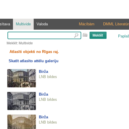
sītava
Multivide
Valoda
Mācībām
DMML Literatūr
Papla
Meklēt: Multivide
Atlasīti objekti no Rīgas raj.
Skatīt atlasīto attēlu galeriju
Birža
LNB bildes
Birža
LNB bildes
Birža
LNB bildes