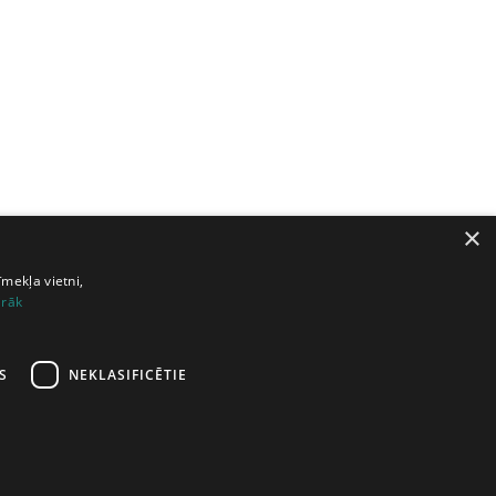
×
īmekļa vietni,
irāk
S
NEKLASIFICĒTIE
9
20
21
22
23
nākamā lapa