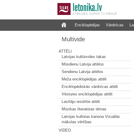
Enciklopēdijas
Vārdnīcas
La
Multivide
ATTĒLI
Latvijas kultūrvides takas
Mūsdienu Latvija attēlos
Sendienu Latvija attēlos
Meža enciklopēdijas attēli
Enciklopēdiskās vārdnīcas attēli
Vēstures enciklopēdijas attēli
Lasītāju iesūtītie attēli
Mūzikas literatūras tēmas
Latvijas kultūras kanona Vizuālās
mākslas vērtības
VIDEO