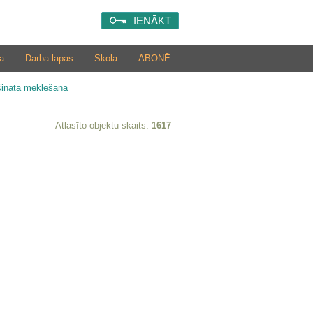
IENĀKT
a
Darba lapas
Skola
ABONĒ
šinātā meklēšana
Atlasīto objektu skaits:
1617