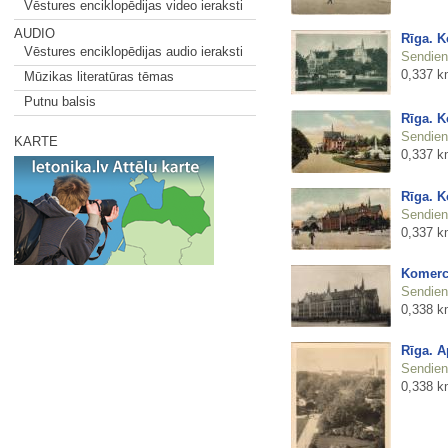
Vēstures enciklopēdijas video ieraksti
AUDIO
Rīga. 
Vēstures enciklopēdijas audio ieraksti
Sendienu
0,337 k
Mūzikas literatūras tēmas
Putnu balsis
Rīga. 
Sendienu
KARTE
0,337 k
Rīga. 
Sendienu
0,337 k
Komerc
Sendienu
0,338 k
Rīga. A
Sendienu
0,338 k