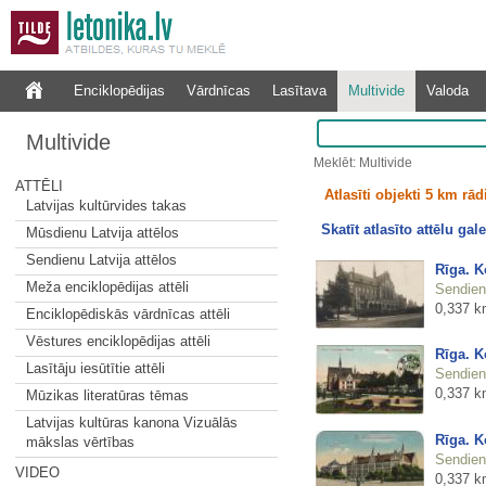
Enciklopēdijas
Vārdnīcas
Lasītava
Multivide
Valoda
Multivide
Meklēt: Multivide
ATTĒLI
Atlasīti objekti 5 km rā
Latvijas kultūrvides takas
Skatīt atlasīto attēlu gale
Mūsdienu Latvija attēlos
Sendienu Latvija attēlos
Rīga. 
Meža enciklopēdijas attēli
Sendienu
0,337 k
Enciklopēdiskās vārdnīcas attēli
Vēstures enciklopēdijas attēli
Rīga. 
Lasītāju iesūtītie attēli
Sendienu
0,337 k
Mūzikas literatūras tēmas
Latvijas kultūras kanona Vizuālās
Rīga. 
mākslas vērtības
Sendienu
VIDEO
0,337 k