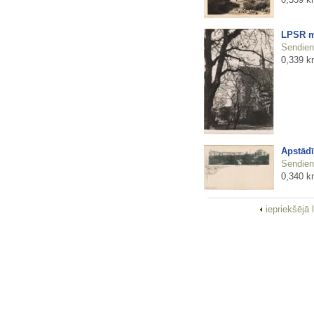
LPSR m
Sendienu
0,339 k
Apstādī
Sendienu
0,340 k
iepriekšējā