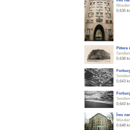
Īres na
Mūsdienu
0,635 k
Pētera 
Sendienu
0,638 k
Forburg
Sendienu
0,643 k
Forburg
Sendienu
0,643 k
Īres na
Mūsdienu
0,648 k