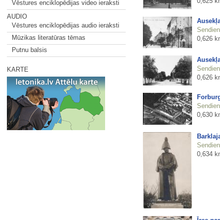
0,625 k
Vēstures enciklopēdijas video ieraksti
AUDIO
Ausekļa
Vēstures enciklopēdijas audio ieraksti
Sendienu
Mūzikas literatūras tēmas
0,626 k
Putnu balsis
Ausekļa
Sendienu
KARTE
0,626 k
Forburg
Sendienu
0,630 k
Barklaj
Sendienu
0,634 k