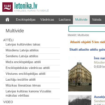
Enciklopēdijas
Vārdnīcas
Lasītava
Multivide
Valoda
Multivide
Meklēt: Multivide
ATTĒLI
Atlasīti objekti 5 km rā
Latvijas kultūrvides takas
Skatīt atlasīto attēlu gale
Mūsdienu Latvija attēlos
Sendienu Latvija attēlos
Īres na
Meža enciklopēdijas attēli
Mūsdienu
0,619 k
Enciklopēdiskās vārdnīcas attēli
Vēstures enciklopēdijas attēli
Lasītāju iesūtītie attēli
Mūzikas literatūras tēmas
Latvijas kultūras kanona Vizuālās
mākslas vērtības
Ausekļa
Sendienu
VIDEO