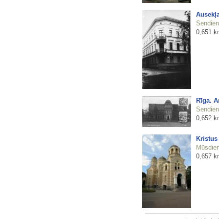
Ausekļa
Sendienu
0,651 k
Rīga. 
Sendienu
0,652 k
Kristus
Mūsdienu
0,657 k