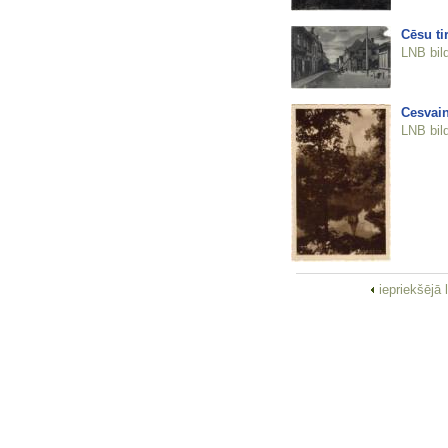
Cēsu ti
LNB bil
Cesvai
LNB bil
iepriekšējā