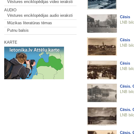
Vēstures enciklopēdijas video ieraksti
AUDIO
Vēstures enciklopēdijas audio ieraksti
Cēsis
LNB bil
Mūzikas literatūras tēmas
Putnu balsis
Cēsis
KARTE
LNB bil
Cēsis
LNB bil
Cēsis. 
LNB bil
Cēsis. 
LNB bil
Cēsis. G