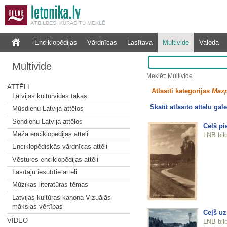
Enciklopēdijas
Vārdnīcas
Lasītava
Multivide
Valoda
Multivide
Meklēt: Multivide
ATTĒLI
Atlasīti kategorijas
Mazp
Latvijas kultūrvides takas
Skatīt atlasīto attēlu gale
Mūsdienu Latvija attēlos
Sendienu Latvija attēlos
Ceļš pi
Meža enciklopēdijas attēli
LNB bil
Enciklopēdiskās vārdnīcas attēli
Vēstures enciklopēdijas attēli
Lasītāju iesūtītie attēli
Mūzikas literatūras tēmas
Latvijas kultūras kanona Vizuālās
mākslas vērtības
Ceļš uz
VIDEO
LNB bil