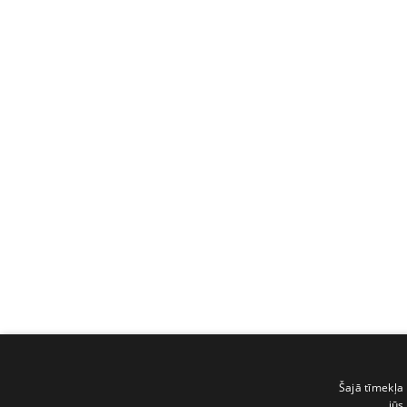
Šajā tīmekļa 
jūs