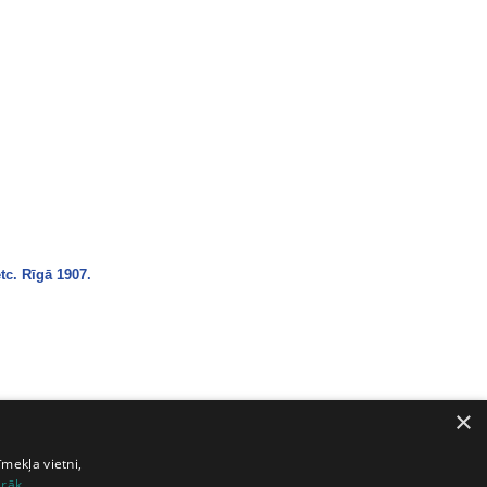
tc. Rīgā 1907.
×
īmekļa vietni,
irāk