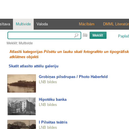
sītava
Multivide
Valoda
Mācībām
DMML Literatūr
Papla
Meklēt: Multivide
Atlasīti kategorijas
Pilsētu un lauku skati fotografēto un tipogrāfisk
atklātnes
objekti
Skatīt atlasīto attēlu galeriju
Grobiņas pilsdrupas / Photo Haberfeld
LNB bildes
Hipotēku banka
LNB bildes
I Pilsētas teātris
LNB bildes