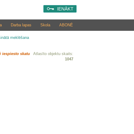
IENĀKT
a
Darba lapas
Skola
ABONĒ
šinātā meklēšana
i iespiesto skatu
Atlasīto objektu skaits:
1047