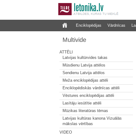
Enciklopēdijas
Vārdnīcas
La
Multivide
ATTĒLI
Latvijas kultūrvides takas
Mūsdienu Latvija attēlos
Sendienu Latvija attēlos
Meža enciklopēdijas attēli
Enciklopēdiskās vārdnīcas attēli
Vēstures enciklopēdijas attēli
Lasītāju iesūtītie attēli
Mūzikas literatūras tēmas
Latvijas kultūras kanona Vizuālās
mākslas vērtības
VIDEO