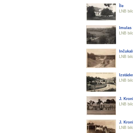
Īle
LNB bil
Imulas 
LNB bil
Inčukal
LNB bil
Izstāde
LNB bil
J. Kron
LNB bil
J. Kron
LNB bil