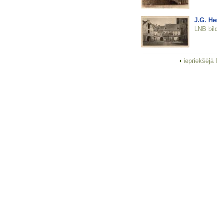
J.G. He
LNB bil
iepriekšējā