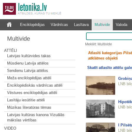
Enciklopēdijas
Vārdnīcas
Lasītava
Multivide
Valoda
Multivide
Meklēt: Multivide
ATTĒLI
Atlasīti kategorijas
Pilsē
Latvijas kultūrvides takas
atklātnes
objekti
Mūsdienu Latvija attēlos
Skatīt atlasīto attēlu gale
Sendienu Latvija attēlos
Meža enciklopēdijas attēli
Grobiņa
LNB bil
Enciklopēdiskās vārdnīcas attēli
Vēstures enciklopēdijas attēli
Lasītāju iesūtītie attēli
Hipotē
LNB bil
Mūzikas literatūras tēmas
Latvijas kultūras kanona Vizuālās
mākslas vērtības
I Pilsēt
VIDEO
LNB bil