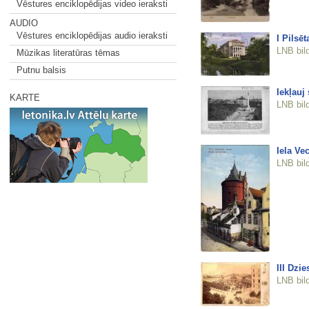
Vēstures enciklopēdijas video ieraksti
AUDIO
Vēstures enciklopēdijas audio ieraksti
I Pilsēt
LNB bil
Mūzikas literatūras tēmas
Putnu balsis
Iekļauj 
KARTE
LNB bil
Iela Vec
LNB bil
III Dzi
LNB bil