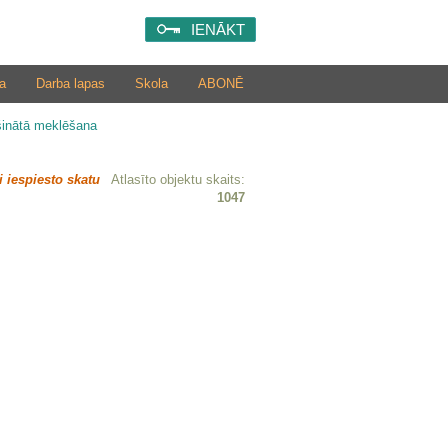
IENĀKT
a
Darba lapas
Skola
ABONĒ
šinātā meklēšana
i iespiesto skatu
Atlasīto objektu skaits:
1047