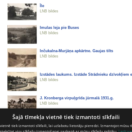
Īle
LNB bildes
Imulas leja pie Buses
LNB bildes
Inčukalna-Murjāņa apkārtne. Gaujas tilts
LNB bildes
Izstādes laukums. Izstāde Strādnieku dzīvokļiem e
LNB bildes
J. Kronberga virpuļgrīda jūrmalā 1931.g.
LNB bildes
Šajā tīmekļa vietnē tiek izmantoti sīkfaili
J. Kronberga virpuļgrīda jūrmalā 1931.g.
vietnē tiek izmantoti sīkfaili, lai uzlabotu lietotāju pieredzi. Izmantojot mūsu t
LNB bildes
 piekrītat visu sīkfailu izmantošanai saskaņā ar mūsu sīkfailu politiku.
Lasīt va