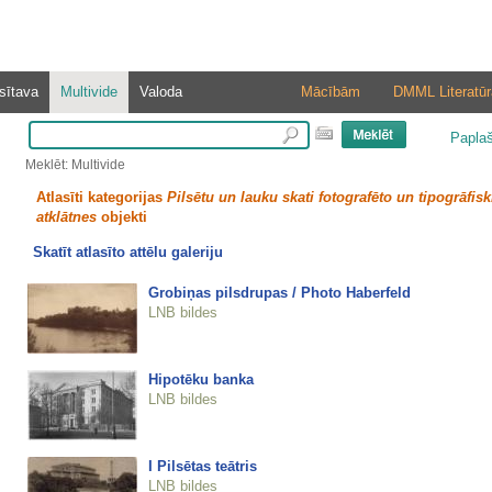
sītava
Multivide
Valoda
Mācībām
DMML Literatūr
Papla
Meklēt: Multivide
Atlasīti kategorijas
Pilsētu un lauku skati fotografēto un tipogrāfisk
atklātnes
objekti
Skatīt atlasīto attēlu galeriju
Grobiņas pilsdrupas / Photo Haberfeld
LNB bildes
Hipotēku banka
LNB bildes
I Pilsētas teātris
LNB bildes