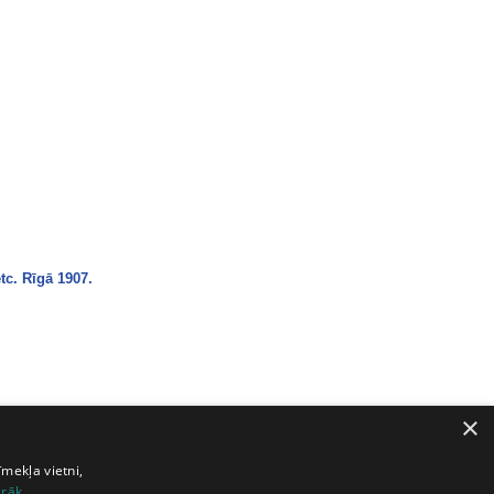
tc. Rīgā 1907.
×
īmekļa vietni,
irāk