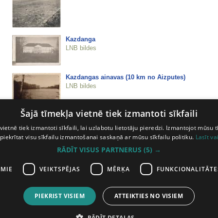
Kazdanga
LNB bildes
Kazdangas ainavas (10 km no Aizputes)
LNB bildes
Šajā tīmekļa vietnē tiek izmantoti sīkfaili
Kazdangas lauksaimniecības vidusskola
LNB bildes
vietnē tiek izmantoti sīkfaili, lai uzlabotu lietotāju pieredzi. Izmantojot mūsu t
 piekrītat visu sīkfailu izmantošanai saskaņā ar mūsu sīkfailu politiku.
Lasīt va
RĀDĪT VISUS PARTNERUS
(5) →
Kazdangas muižas ēka
LNB bildes
AMIE
VEIKTSPĒJAS
MĒRĶA
FUNKCIONALITĀTE
PIEKRIST VISIEM
ATTEIKTIES NO VISIEM
iepriekšējā lapa
6
7
8
9
10
11
12
13
14
15
16
17
18
19
2
RĀDĪT DETAĻAS