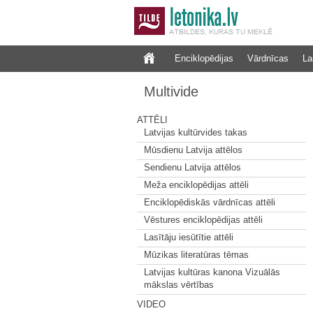
Enciklopēdijas
Vārdnīcas
La
Multivide
ATTĒLI
Latvijas kultūrvides takas
Mūsdienu Latvija attēlos
Sendienu Latvija attēlos
Meža enciklopēdijas attēli
Enciklopēdiskās vārdnīcas attēli
Vēstures enciklopēdijas attēli
Lasītāju iesūtītie attēli
Mūzikas literatūras tēmas
Latvijas kultūras kanona Vizuālās
mākslas vērtības
VIDEO