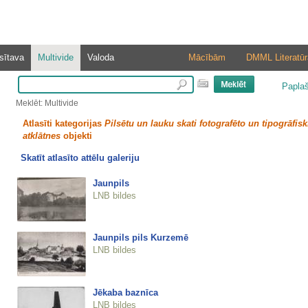
sītava
Multivide
Valoda
Mācībām
DMML Literatūr
Papla
Meklēt: Multivide
Atlasīti kategorijas
Pilsētu un lauku skati fotografēto un tipogrāfisk
atklātnes
objekti
Skatīt atlasīto attēlu galeriju
Jaunpils
LNB bildes
Jaunpils pils Kurzemē
LNB bildes
Jēkaba baznīca
LNB bildes