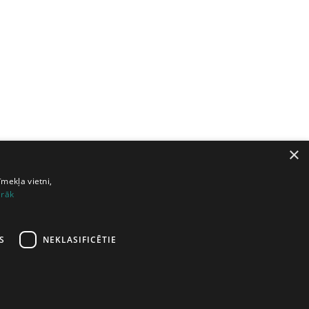
×
īmekļa vietni,
irāk
S
NEKLASIFICĒTIE
0
21
22
23
24
nākamā lapa