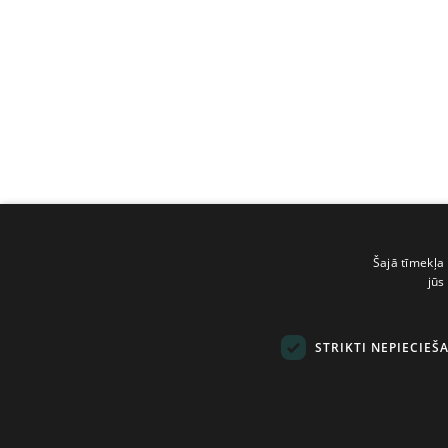
Šajā tīmekļa 
jūs
STRIKTI NEPIECIEŠ