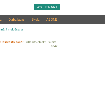
IENĀKT
a
Darba lapas
Skola
ABONĒ
šinātā meklēšana
i iespiesto skatu
Atlasīto objektu skaits:
1047