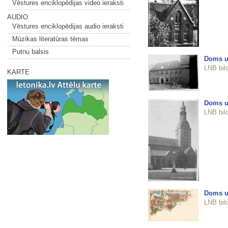
Vēstures enciklopēdijas video ieraksti
AUDIO
Vēstures enciklopēdijas audio ieraksti
Mūzikas literatūras tēmas
Putnu balsis
Doms un
LNB bil
KARTE
Doms u
LNB bil
Doms un
LNB bil