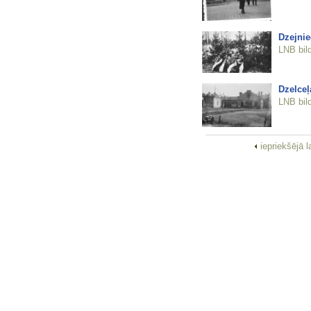
Dzejnie
LNB bil
Dzelceļ
LNB bil
iepriekšējā 