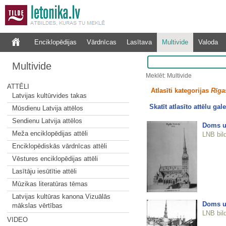
Enciklopēdijas
Vārdnīcas
Lasītava
Multivide
Valoda
Multivide
Meklēt: Multivide
ATTĒLI
Atlasīti kategorijas
Rīgas
Latvijas kultūrvides takas
Skatīt atlasīto attēlu gale
Mūsdienu Latvija attēlos
Sendienu Latvija attēlos
Doms u
Meža enciklopēdijas attēli
LNB bil
Enciklopēdiskās vārdnīcas attēli
Vēstures enciklopēdijas attēli
Lasītāju iesūtītie attēli
Mūzikas literatūras tēmas
Latvijas kultūras kanona Vizuālās
Doms u
mākslas vērtības
LNB bil
VIDEO