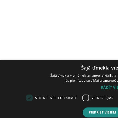
Šajā tīmekļa vie
Šajā tīmekļa vietnē tiek izmantoti sīkfaili, l
jūs piekrītat visu sīkfailu izmanto
RĀDĪT V
STRIKTI NEPIECIEŠAMIE
VEIKTSPĒJAS
PIEKRIST VISIEM