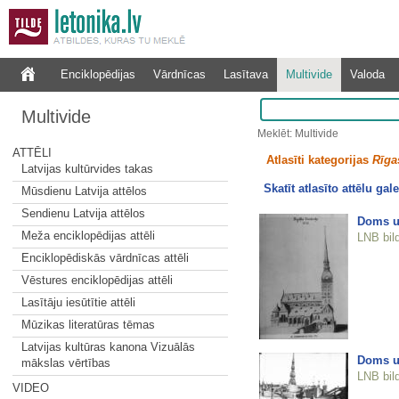
Enciklopēdijas
Vārdnīcas
Lasītava
Multivide
Valoda
Multivide
Meklēt: Multivide
ATTĒLI
Atlasīti kategorijas
Rīgas
Latvijas kultūrvides takas
Skatīt atlasīto attēlu gale
Mūsdienu Latvija attēlos
Sendienu Latvija attēlos
Doms u
Meža enciklopēdijas attēli
LNB bil
Enciklopēdiskās vārdnīcas attēli
Vēstures enciklopēdijas attēli
Lasītāju iesūtītie attēli
Mūzikas literatūras tēmas
Latvijas kultūras kanona Vizuālās
Doms u
mākslas vērtības
LNB bil
VIDEO