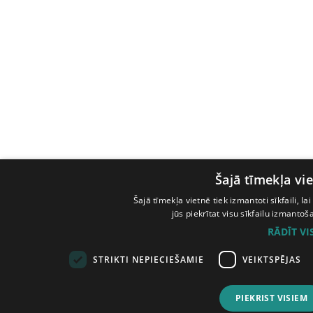
Šajā tīmekļa vie
Šajā tīmekļa vietnē tiek izmantoti sīkfaili, l
jūs piekrītat visu sīkfailu izmanto
RĀDĪT V
STRIKTI NEPIECIEŠAMIE
VEIKTSPĒJAS
PIEKRIST VISIEM