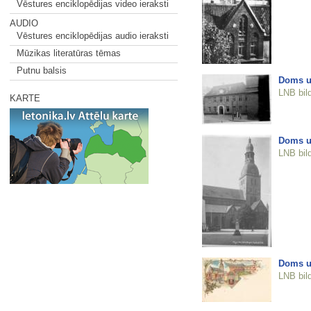
Vēstures enciklopēdijas video ieraksti
AUDIO
Vēstures enciklopēdijas audio ieraksti
Mūzikas literatūras tēmas
Putnu balsis
Doms un
LNB bil
KARTE
Doms u
LNB bil
Doms un
LNB bil