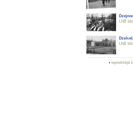
Dzejnie
LNB bil
Dzelceļ
LNB bil
iepriekšējā 