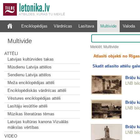
Enciklopēdijas
Vārdnīcas
Lasītava
Multivide
Valoda
Multivide
Meklēt: Multivide
ATTĒLI
Atlasīti objekti no Rīgas 
Latvijas kultūrvides takas
Skatīt atlasīto attēlu gale
Mūsdienu Latvija attēlos
Sendienu Latvija attēlos
Brāļu k
Meža enciklopēdijas attēli
LNB bil
Enciklopēdiskās vārdnīcas attēli
Vēstures enciklopēdijas attēli
Brāļu k
Lasītāju iesūtītie attēli
LNB bil
Mūzikas literatūras tēmas
Latvijas kultūras kanona Vizuālās
Brāļu k
mākslas vērtības
LNB bil
VIDEO