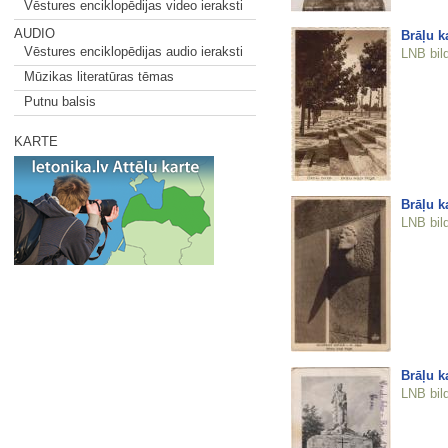
Vēstures enciklopēdijas video ieraksti
AUDIO
Brāļu k
Vēstures enciklopēdijas audio ieraksti
LNB bil
Mūzikas literatūras tēmas
Putnu balsis
KARTE
Brāļu k
LNB bil
Brāļu ka
LNB bil