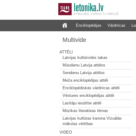
Enciklopēdijas
Vārdnīcas
La
Multivide
ATTĒLI
Latvijas kultūrvides takas
Mūsdienu Latvija attēlos
Sendienu Latvija attēlos
Meža enciklopēdijas attēli
Enciklopēdiskās vārdnīcas attēli
Vēstures enciklopēdijas attēli
Lasītāju iesūtītie attēli
Mūzikas literatūras tēmas
Latvijas kultūras kanona Vizuālās
mākslas vērtības
VIDEO