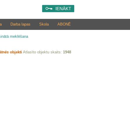
IENĀKT
a
Darba lapas
Skola
ABONĒ
šinātā meklēšana
ātnēs
objekti
Atlasīto objektu skaits:
1948