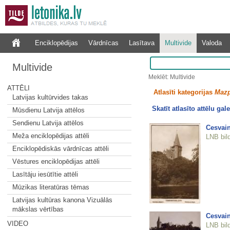
Enciklopēdijas
Vārdnīcas
Lasītava
Multivide
Valoda
Multivide
Meklēt: Multivide
ATTĒLI
Atlasīti kategorijas
Mazp
Latvijas kultūrvides takas
Skatīt atlasīto attēlu gale
Mūsdienu Latvija attēlos
Sendienu Latvija attēlos
Cesvain
Meža enciklopēdijas attēli
LNB bil
Enciklopēdiskās vārdnīcas attēli
Vēstures enciklopēdijas attēli
Lasītāju iesūtītie attēli
Mūzikas literatūras tēmas
Latvijas kultūras kanona Vizuālās
mākslas vērtības
Cesvain
VIDEO
LNB bil