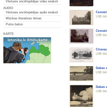
Vēstures enciklopēdijas video ieraksti
AUDIO
Cesvain
Vēstures enciklopēdijas audio ieraksti
LNB bil
Mūzikas literatūras tēmas
Putnu balsis
Cesvain
KARTE
LNB bil
Cīravas
LNB bil
Dabas a
LNB bil
Dabas a
LNB bil