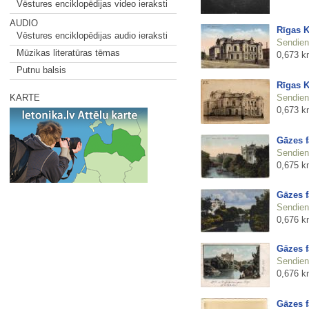
Vēstures enciklopēdijas video ieraksti
AUDIO
Rīgas K
Vēstures enciklopēdijas audio ieraksti
Sendienu
Mūzikas literatūras tēmas
0,673 k
Putnu balsis
Rīgas K
Sendienu
KARTE
0,673 k
Gāzes f
Sendienu
0,675 k
Gāzes f
Sendienu
0,676 k
Gāzes f
Sendienu
0,676 k
Gāzes f