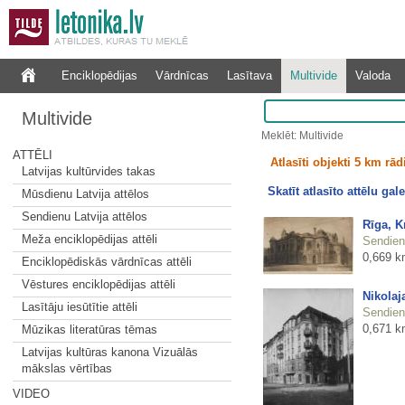
Enciklopēdijas
Vārdnīcas
Lasītava
Multivide
Valoda
Multivide
Meklēt: Multivide
ATTĒLI
Atlasīti objekti 5 km rā
Latvijas kultūrvides takas
Skatīt atlasīto attēlu gale
Mūsdienu Latvija attēlos
Sendienu Latvija attēlos
Rīga, Kr
Meža enciklopēdijas attēli
Sendienu
0,669 k
Enciklopēdiskās vārdnīcas attēli
Vēstures enciklopēdijas attēli
Nikolaja
Lasītāju iesūtītie attēli
Sendienu
0,671 k
Mūzikas literatūras tēmas
Latvijas kultūras kanona Vizuālās
mākslas vērtības
VIDEO