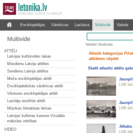
Enciklopēdijas
Vārdnīcas
Lasītava
Multivide
Valoda
Multivide
Meklēt: Multivide
ATTĒLI
Atlasīti kategorijas
Pilsē
Latvijas kultūrvides takas
atklātnes
objekti
Mūsdienu Latvija attēlos
Skatīt atlasīto attēlu gale
Sendienu Latvija attēlos
Meža enciklopēdijas attēli
Jaunpil
LNB bil
Enciklopēdiskās vārdnīcas attēli
Vēstures enciklopēdijas attēli
Lasītāju iesūtītie attēli
Jaunpil
LNB bil
Mūzikas literatūras tēmas
Latvijas kultūras kanona Vizuālās
mākslas vērtības
Jēkaba 
VIDEO
LNB bil