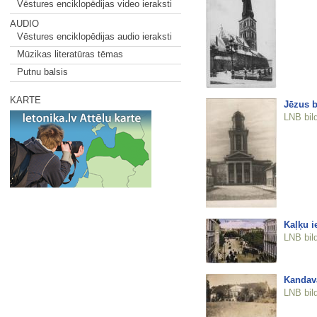
Vēstures enciklopēdijas video ieraksti
AUDIO
Vēstures enciklopēdijas audio ieraksti
Mūzikas literatūras tēmas
Putnu balsis
KARTE
Jēzus b
LNB bil
Kaļķu i
LNB bil
Kandav
LNB bil