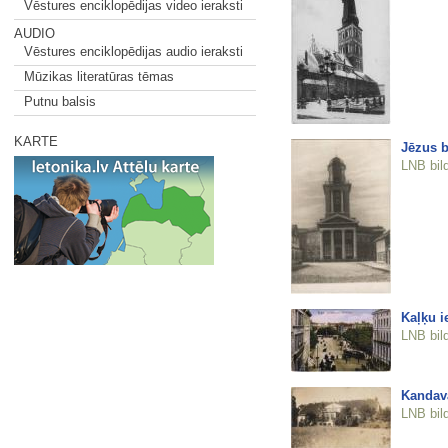
Vēstures enciklopēdijas video ieraksti
AUDIO
Vēstures enciklopēdijas audio ieraksti
Mūzikas literatūras tēmas
Putnu balsis
KARTE
Jēzus b
LNB bil
Kaļķu i
LNB bil
Kandav
LNB bil