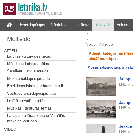
Enciklopēdijas
Vārdnīcas
Lasītava
Multivide
Valoda
Multivide
Meklēt: Multivide
ATTĒLI
Atlasīti kategorijas
Pilsē
Latvijas kultūrvides takas
atklātnes
objekti
Mūsdienu Latvija attēlos
Skatīt atlasīto attēlu gale
Sendienu Latvija attēlos
Meža enciklopēdijas attēli
Jaunpil
LNB bil
Enciklopēdiskās vārdnīcas attēli
Vēstures enciklopēdijas attēli
Lasītāju iesūtītie attēli
Jaunpil
LNB bil
Mūzikas literatūras tēmas
Latvijas kultūras kanona Vizuālās
mākslas vērtības
Jēkaba 
VIDEO
LNB bil