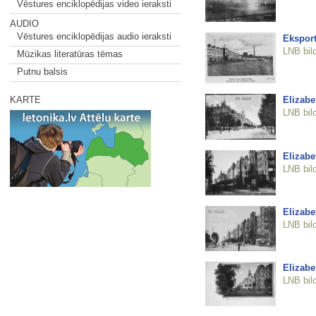
Vēstures enciklopēdijas video ieraksti
AUDIO
Vēstures enciklopēdijas audio ieraksti
Eksport
LNB bil
Mūzikas literatūras tēmas
Putnu balsis
Elizabe
KARTE
LNB bil
Elizabe
LNB bil
Elizabe
LNB bil
Elizabe
LNB bil