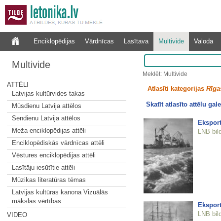
Enciklopēdijas
Vārdnīcas
Lasītava
Multivide
Valoda
Multivide
Meklēt: Multivide
ATTĒLI
Atlasīti kategorijas
Rīgas
Latvijas kultūrvides takas
Skatīt atlasīto attēlu gale
Mūsdienu Latvija attēlos
Sendienu Latvija attēlos
Eksport
Meža enciklopēdijas attēli
LNB bil
Enciklopēdiskās vārdnīcas attēli
Vēstures enciklopēdijas attēli
Lasītāju iesūtītie attēli
Mūzikas literatūras tēmas
Latvijas kultūras kanona Vizuālās
mākslas vērtības
Eksport
LNB bil
VIDEO