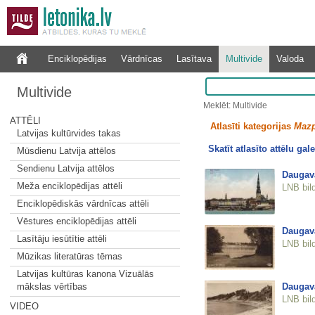
Enciklopēdijas
Vārdnīcas
Lasītava
Multivide
Valoda
Multivide
Meklēt: Multivide
ATTĒLI
Atlasīti kategorijas
Mazp
Latvijas kultūrvides takas
Skatīt atlasīto attēlu gale
Mūsdienu Latvija attēlos
Sendienu Latvija attēlos
Daugav
Meža enciklopēdijas attēli
LNB bil
Enciklopēdiskās vārdnīcas attēli
Vēstures enciklopēdijas attēli
Daugava
Lasītāju iesūtītie attēli
LNB bil
Mūzikas literatūras tēmas
Latvijas kultūras kanona Vizuālās
Daugava
mākslas vērtības
LNB bil
VIDEO