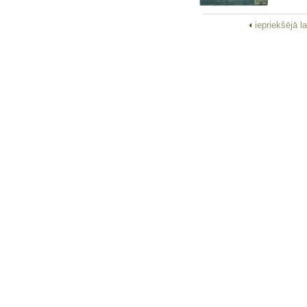
iepriekšējā l