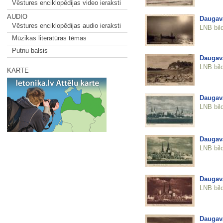
Vēstures enciklopēdijas video ieraksti
AUDIO
Daugava
Vēstures enciklopēdijas audio ieraksti
LNB bil
Mūzikas literatūras tēmas
Putnu balsis
Daugava
LNB bil
KARTE
Daugav
LNB bil
Daugav
LNB bil
Daugava
LNB bil
Daugava