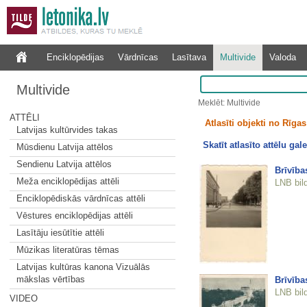
Enciklopēdijas
Vārdnīcas
Lasītava
Multivide
Valoda
Multivide
Meklēt: Multivide
ATTĒLI
Atlasīti objekti no Rīgas 
Latvijas kultūrvides takas
Skatīt atlasīto attēlu gale
Mūsdienu Latvija attēlos
Sendienu Latvija attēlos
Brīvība
Meža enciklopēdijas attēli
LNB bil
Enciklopēdiskās vārdnīcas attēli
Vēstures enciklopēdijas attēli
Lasītāju iesūtītie attēli
Mūzikas literatūras tēmas
Latvijas kultūras kanona Vizuālās
mākslas vērtības
Brīvība
LNB bil
VIDEO