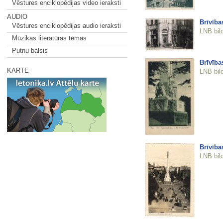
Vēstures enciklopēdijas video ieraksti
AUDIO
Brīvība
Vēstures enciklopēdijas audio ieraksti
LNB bil
Mūzikas literatūras tēmas
Putnu balsis
Brīvība
KARTE
LNB bil
Brīvība
LNB bil