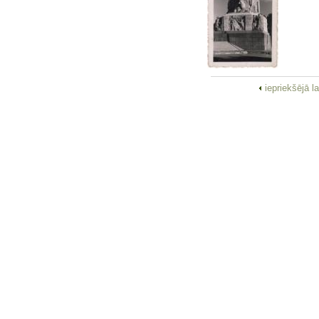
iepriekšējā l