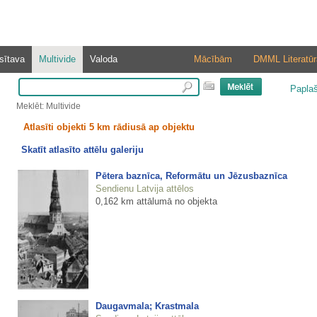
sītava
Multivide
Valoda
Mācībām
DMML Literatūr
Papla
Meklēt: Multivide
Atlasīti objekti 5 km rādiusā ap objektu
Skatīt atlasīto attēlu galeriju
Pētera baznīca, Reformātu un Jēzusbaznīca
Sendienu Latvija attēlos
0,162 km attālumā no objekta
Daugavmala; Krastmala