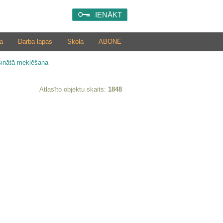
IENĀKT
a
Darba lapas
Skola
ABONĒ
šinātā meklēšana
Atlasīto objektu skaits:
1848