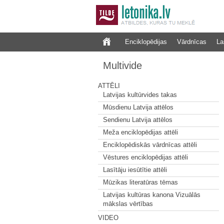
Enciklopēdijas
Vārdnīcas
La
Multivide
ATTĒLI
Latvijas kultūrvides takas
Mūsdienu Latvija attēlos
Sendienu Latvija attēlos
Meža enciklopēdijas attēli
Enciklopēdiskās vārdnīcas attēli
Vēstures enciklopēdijas attēli
Lasītāju iesūtītie attēli
Mūzikas literatūras tēmas
Latvijas kultūras kanona Vizuālās
mākslas vērtības
VIDEO