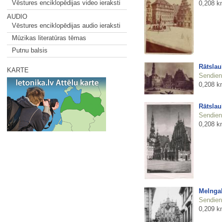
Vēstures enciklopēdijas video ieraksti
0,208 k
AUDIO
Vēstures enciklopēdijas audio ieraksti
Mūzikas literatūras tēmas
Putnu balsis
Rātsla
KARTE
Sendienu
0,208 k
Rātsla
Sendienu
0,208 k
Melnga
Sendienu
0,209 k