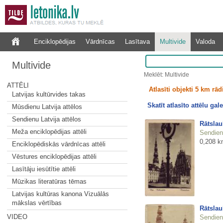
Enciklopēdijas
Vārdnīcas
Lasītava
Multivide
Valoda
Multivide
Meklēt: Multivide
ATTĒLI
Atlasīti objekti 5 km rā
Latvijas kultūrvides takas
Skatīt atlasīto attēlu gale
Mūsdienu Latvija attēlos
Sendienu Latvija attēlos
Rātsla
Meža enciklopēdijas attēli
Sendienu
0,208 k
Enciklopēdiskās vārdnīcas attēli
Vēstures enciklopēdijas attēli
Lasītāju iesūtītie attēli
Mūzikas literatūras tēmas
Latvijas kultūras kanona Vizuālās
mākslas vērtības
Rātsla
VIDEO
Sendienu