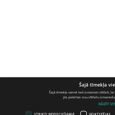
Šajā tīmekļa vie
Šajā tīmekļa vietnē tiek izmantoti sīkfaili, l
jūs piekrītat visu sīkfailu izmanto
RĀDĪT V
STRIKTI NEPIECIEŠAMIE
VEIKTSPĒJAS