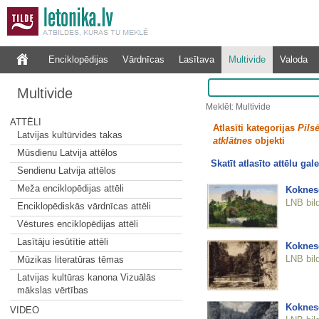
Enciklopēdijas
Vārdnīcas
Lasītava
Multivide
Valoda
Multivide
Meklēt: Multivide
ATTĒLI
Atlasīti kategorijas
Pilsē
Latvijas kultūrvides takas
atklātnes
objekti
Mūsdienu Latvija attēlos
Skatīt atlasīto attēlu gale
Sendienu Latvija attēlos
Meža enciklopēdijas attēli
Koknes
LNB bil
Enciklopēdiskās vārdnīcas attēli
Vēstures enciklopēdijas attēli
Lasītāju iesūtītie attēli
Koknes
LNB bil
Mūzikas literatūras tēmas
Latvijas kultūras kanona Vizuālās
mākslas vērtības
Koknes
VIDEO