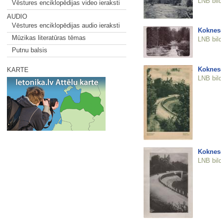
LNB bil
Vēstures enciklopēdijas video ieraksti
AUDIO
Vēstures enciklopēdijas audio ieraksti
Koknes
Mūzikas literatūras tēmas
LNB bil
Putnu balsis
Koknese
KARTE
LNB bil
Koknese
LNB bil