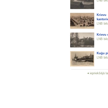
LNB bil
Krievu
kantori
LNB bil
Krievu 
LNB bil
Kuģu pi
LNB bil
iepriekšējā l