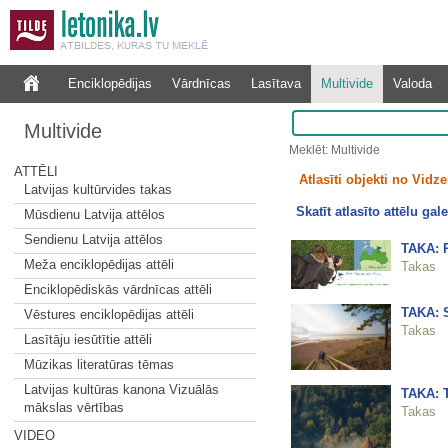
Enciklopēdijas
Vārdnīcas
Lasītava
Multivide
Valoda
Multivide
Meklēt: Multivide
ATTĒLI
Atlasīti objekti no Vid
Latvijas kultūrvides takas
Skatīt atlasīto attēlu gale
Mūsdienu Latvija attēlos
Sendienu Latvija attēlos
TAKA: P
Meža enciklopēdijas attēli
Takas
Enciklopēdiskās vārdnīcas attēli
TAKA: S
Vēstures enciklopēdijas attēli
Takas
Lasītāju iesūtītie attēli
Mūzikas literatūras tēmas
Latvijas kultūras kanona Vizuālās
TAKA: T
mākslas vērtības
Takas
VIDEO