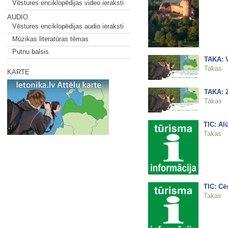
Vēstures enciklopēdijas video ieraksti
AUDIO
Vēstures enciklopēdijas audio ieraksti
Mūzikas literatūras tēmas
Putnu balsis
TAKA: V
Takas
KARTE
TAKA: Z
Takas
TIC: Al
Takas
TIC: Cē
Takas