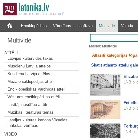
Enciklopēdijas
Vārdnīcas
Lasītava
Multivide
Valoda
Multivide
Meklēt: Multivide
ATTĒLI
Atlasīti kategorijas
Rīgas
Latvijas kultūrvides takas
Skatīt atlasīto attēlu gale
Mūsdienu Latvija attēlos
Sendienu Latvija attēlos
Elizabe
Meža enciklopēdijas attēli
LNB bil
Enciklopēdiskās vārdnīcas attēli
Vēstures enciklopēdijas attēli
Feitelb
Lasītāju iesūtītie attēli
LNB bil
Mūzikas literatūras tēmas
Latvijas kultūras kanona Vizuālās
mākslas vērtības
Forburg
LNB bil
VIDEO