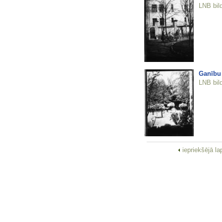
LNB bil
Ganību 
LNB bil
iepriekšējā l