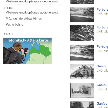
Vēstures enciklopēdijas video ieraksti
AUDIO
Forburg
Vēstures enciklopēdijas audio ieraksti
LNB bil
Mūzikas literatūras tēmas
Putnu balsis
Forburg
LNB bil
KARTE
Forburg
LNB bil
Ganību
LNB bil
Ganību
LNB bil
Ganību
LNB bil