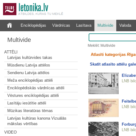
Enciklopēdijas
Vārdnīcas
Lasītava
Multivide
Valoda
Multivide
Meklēt: Multivide
ATTĒLI
Atlasīti kategorijas
Rīgas
Latvijas kultūrvides takas
Skatīt atlasīto attēlu gale
Mūsdienu Latvija attēlos
Sendienu Latvija attēlos
Elizabe
Meža enciklopēdijas attēli
LNB bil
Enciklopēdiskās vārdnīcas attēli
Vēstures enciklopēdijas attēli
Feitelb
Lasītāju iesūtītie attēli
LNB bil
Mūzikas literatūras tēmas
Latvijas kultūras kanona Vizuālās
mākslas vērtības
Forburg
LNB bil
VIDEO