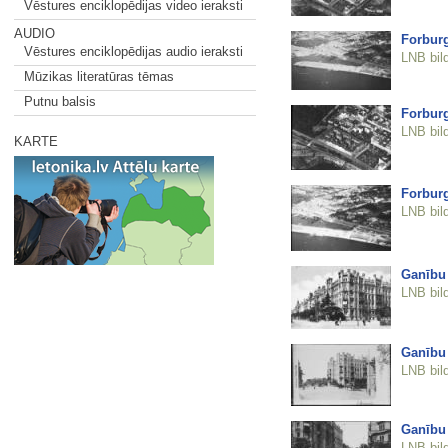
Vēstures enciklopēdijas video ieraksti
AUDIO
Forburg
Vēstures enciklopēdijas audio ieraksti
LNB bil
Mūzikas literatūras tēmas
Putnu balsis
Forburg
LNB bil
KARTE
Forburg
LNB bil
Ganību
LNB bil
Ganību
LNB bil
Ganību
LNB bil