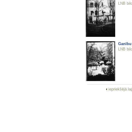
LNB bil
Ganību 
LNB bil
iepriekšējā l