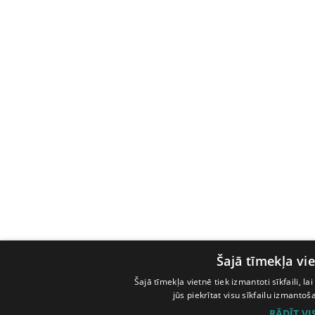
Šajā tīmekļa vie
Šajā tīmekļa vietnē tiek izmantoti sīkfaili, l
jūs piekrītat visu sīkfailu izmanto
RĀDĪT V