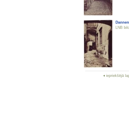
Dannen
LNB bil
iepriekšējā l