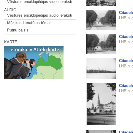
Vēstures enciklopēdijas video ieraksti
AUDIO
Citadel
Vēstures enciklopēdijas audio ieraksti
LNB bil
Mūzikas literatūras tēmas
Putnu balsis
Citadel
LNB bil
KARTE
Citadel
LNB bil
Citadel
LNB bil
Citadel