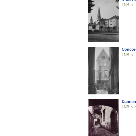
LNB bil
Concord
LNB bil
Dannen
LNB bil