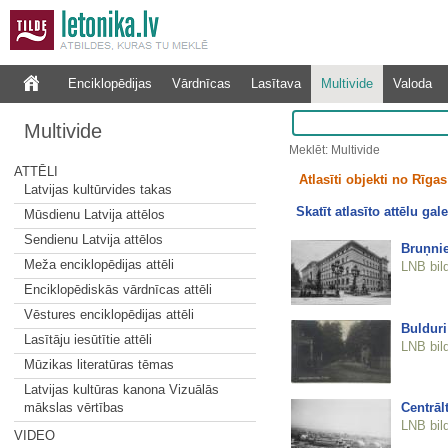
Enciklopēdijas
Vārdnīcas
Lasītava
Multivide
Valoda
Multivide
Meklēt: Multivide
ATTĒLI
Atlasīti objekti no Rīgas 
Latvijas kultūrvides takas
Skatīt atlasīto attēlu gale
Mūsdienu Latvija attēlos
Sendienu Latvija attēlos
Bruņni
Meža enciklopēdijas attēli
LNB bil
Enciklopēdiskās vārdnīcas attēli
Vēstures enciklopēdijas attēli
Bulduri
Lasītāju iesūtītie attēli
LNB bil
Mūzikas literatūras tēmas
Latvijas kultūras kanona Vizuālās
Centrāl
mākslas vērtības
LNB bil
VIDEO