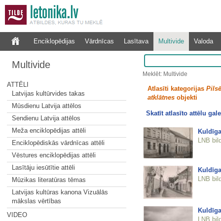
Enciklopēdijas
Vārdnīcas
Lasītava
Multivide
Valoda
Multivide
Meklēt: Multivide
ATTĒLI
Atlasīti kategorijas
Pilsē
Latvijas kultūrvides takas
atklātnes
objekti
Mūsdienu Latvija attēlos
Skatīt atlasīto attēlu gale
Sendienu Latvija attēlos
Meža enciklopēdijas attēli
Kuldīga
LNB bil
Enciklopēdiskās vārdnīcas attēli
Vēstures enciklopēdijas attēli
Lasītāju iesūtītie attēli
Kuldīga
LNB bil
Mūzikas literatūras tēmas
Latvijas kultūras kanona Vizuālās
mākslas vērtības
Kuldīga
VIDEO
LNB bil