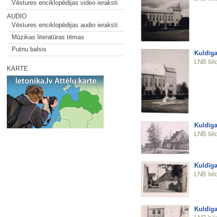
Vēstures enciklopēdijas video ieraksti
AUDIO
Vēstures enciklopēdijas audio ieraksti
Mūzikas literatūras tēmas
Putnu balsis
Kuldīga
LNB bil
KARTE
Kuldīga
LNB bil
Kuldīga
LNB bil
Kuldīga