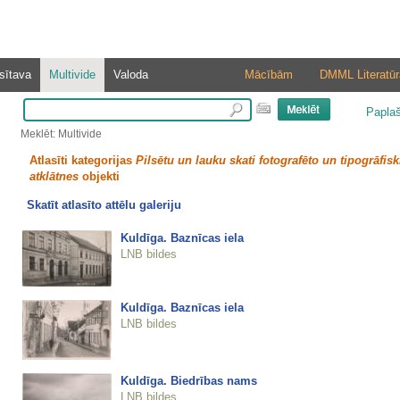
sītava
Multivide
Valoda
Mācībām
DMML Literatūr
Papla
Meklēt: Multivide
Atlasīti kategorijas
Pilsētu un lauku skati fotografēto un tipogrāfisk
atklātnes
objekti
Skatīt atlasīto attēlu galeriju
Kuldīga. Baznīcas iela
LNB bildes
Kuldīga. Baznīcas iela
LNB bildes
Kuldīga. Biedrības nams
LNB bildes