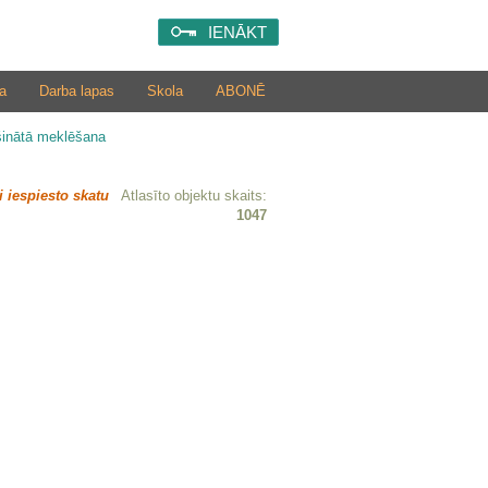
IENĀKT
a
Darba lapas
Skola
ABONĒ
šinātā meklēšana
i iespiesto skatu
Atlasīto objektu skaits:
1047