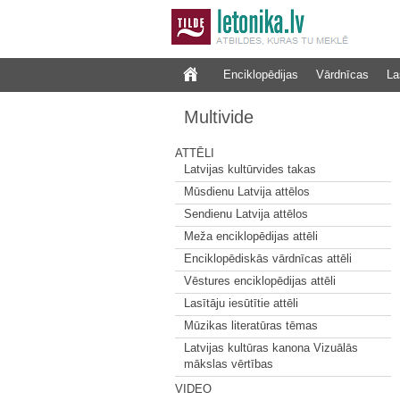
Enciklopēdijas
Vārdnīcas
La
Multivide
ATTĒLI
Latvijas kultūrvides takas
Mūsdienu Latvija attēlos
Sendienu Latvija attēlos
Meža enciklopēdijas attēli
Enciklopēdiskās vārdnīcas attēli
Vēstures enciklopēdijas attēli
Lasītāju iesūtītie attēli
Mūzikas literatūras tēmas
Latvijas kultūras kanona Vizuālās
mākslas vērtības
VIDEO