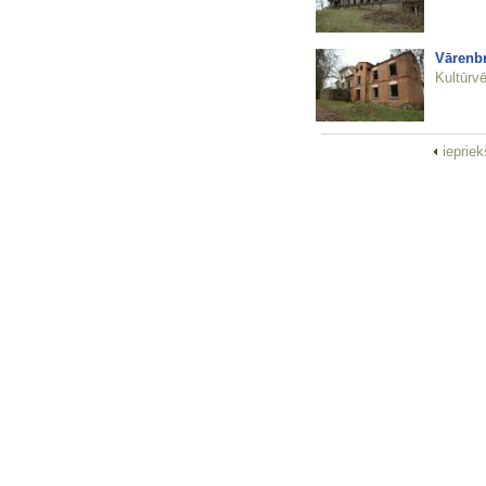
Vārenb
Kultūrvē
ieprie