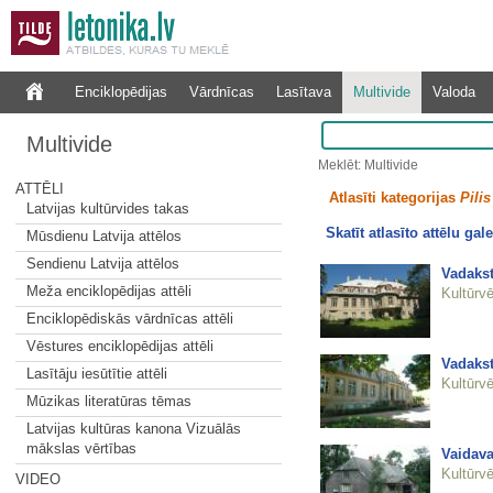
Enciklopēdijas
Vārdnīcas
Lasītava
Multivide
Valoda
Multivide
Meklēt: Multivide
ATTĒLI
Atlasīti kategorijas
Pilis
Latvijas kultūrvides takas
Skatīt atlasīto attēlu gale
Mūsdienu Latvija attēlos
Sendienu Latvija attēlos
Vadaks
Meža enciklopēdijas attēli
Kultūrvē
Enciklopēdiskās vārdnīcas attēli
Vēstures enciklopēdijas attēli
Vadaks
Lasītāju iesūtītie attēli
Kultūrvē
Mūzikas literatūras tēmas
Latvijas kultūras kanona Vizuālās
mākslas vērtības
Vaidav
Kultūrvē
VIDEO