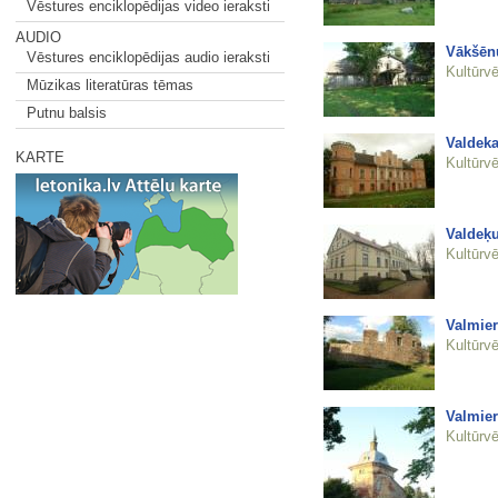
Vēstures enciklopēdijas video ieraksti
AUDIO
Vākšēn
Vēstures enciklopēdijas audio ieraksti
Kultūrvē
Mūzikas literatūras tēmas
Putnu balsis
Valdeka
KARTE
Kultūrvē
Valdeķ
Kultūrvē
Valmier
Kultūrvē
Valmier
Kultūrvē