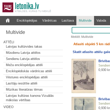
Enciklopēdijas
Vārdnīcas
Lasītava
Multivide
Valoda
Multivide
Meklēt: Multivide
ATTĒLI
Atlasīti objekti 5 km rā
Latvijas kultūrvides takas
Skatīt atlasīto attēlu gale
Mūsdienu Latvija attēlos
Sendienu Latvija attēlos
Brīvība
Meža enciklopēdijas attēli
Sendienu
0,930 k
Enciklopēdiskās vārdnīcas attēli
Vēstures enciklopēdijas attēli
Lasītāju iesūtītie attēli
Mūzikas literatūras tēmas
Latvijas kultūras kanona Vizuālās
Brīvība
mākslas vērtības
Sendienu
VIDEO
0,930 k