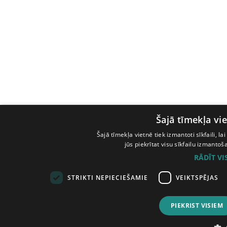
Šajā tīmekļa vie
Šajā tīmekļa vietnē tiek izmantoti sīkfaili, l
jūs piekrītat visu sīkfailu izmanto
RĀDĪT V
STRIKTI NEPIECIEŠAMIE
VEIKTSPĒJAS
PIEKRIST VISIEM