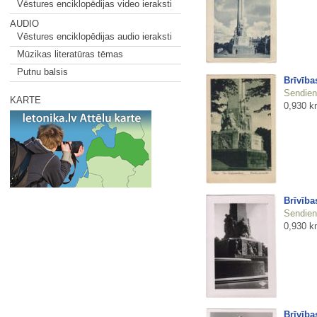
Vēstures enciklopēdijas video ieraksti
AUDIO
Vēstures enciklopēdijas audio ieraksti
Mūzikas literatūras tēmas
Putnu balsis
Brīvība
Sendienu
KARTE
0,930 k
Brīvība
Sendienu
0,930 k
Brīvība