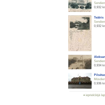
Sendienu
0,932 k
Teātris
Sendienu
0,932 k
Aleksan
Sendienu
0,934 k
Pilsēta
Mūsdienu
0,936 k
iepriekšējā la