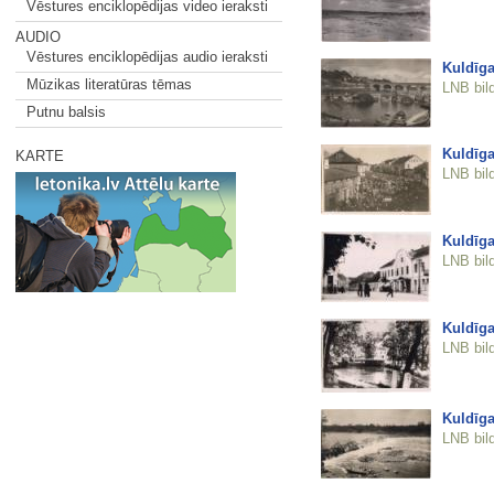
Vēstures enciklopēdijas video ieraksti
AUDIO
Vēstures enciklopēdijas audio ieraksti
Kuldīga
Mūzikas literatūras tēmas
LNB bil
Putnu balsis
Kuldīga
KARTE
LNB bil
Kuldīga
LNB bil
Kuldīga
LNB bil
Kuldīga
LNB bil