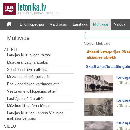
Enciklopēdijas
Vārdnīcas
Lasītava
Multivide
Valoda
Multivide
Meklēt: Multivide
ATTĒLI
Atlasīti kategorijas
Pilsē
Latvijas kultūrvides takas
atklātnes
objekti
Mūsdienu Latvija attēlos
Skatīt atlasīto attēlu gale
Sendienu Latvija attēlos
Meža enciklopēdijas attēli
Kuldīga
LNB bil
Enciklopēdiskās vārdnīcas attēli
Vēstures enciklopēdijas attēli
Lasītāju iesūtītie attēli
Kuldīga
LNB bil
Mūzikas literatūras tēmas
Latvijas kultūras kanona Vizuālās
mākslas vērtības
Kuldīga
VIDEO
LNB bil