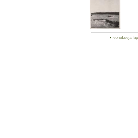
iepriekšējā la