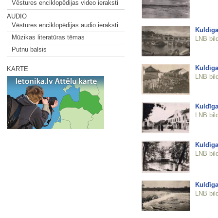
Vēstures enciklopēdijas video ieraksti
AUDIO
Vēstures enciklopēdijas audio ieraksti
Kuldīga
Mūzikas literatūras tēmas
LNB bil
Putnu balsis
Kuldīga
KARTE
LNB bil
Kuldīga
LNB bil
Kuldīga
LNB bil
Kuldīga
LNB bil