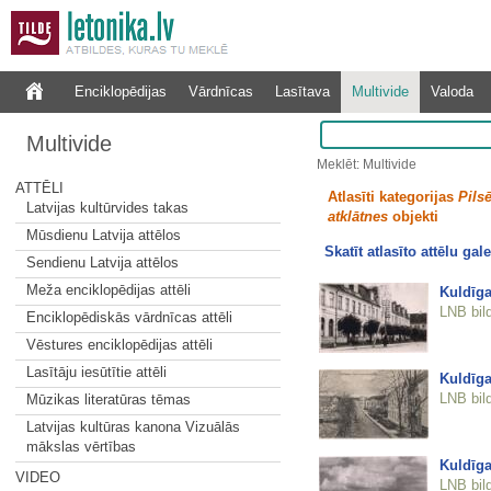
Enciklopēdijas
Vārdnīcas
Lasītava
Multivide
Valoda
Multivide
Meklēt: Multivide
ATTĒLI
Atlasīti kategorijas
Pilsē
Latvijas kultūrvides takas
atklātnes
objekti
Mūsdienu Latvija attēlos
Skatīt atlasīto attēlu gale
Sendienu Latvija attēlos
Meža enciklopēdijas attēli
Kuldīga
LNB bil
Enciklopēdiskās vārdnīcas attēli
Vēstures enciklopēdijas attēli
Lasītāju iesūtītie attēli
Kuldīga
LNB bil
Mūzikas literatūras tēmas
Latvijas kultūras kanona Vizuālās
mākslas vērtības
Kuldīga
VIDEO
LNB bil