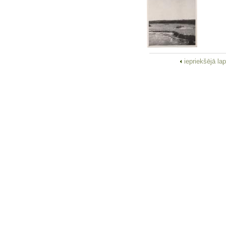
iepriekšējā la