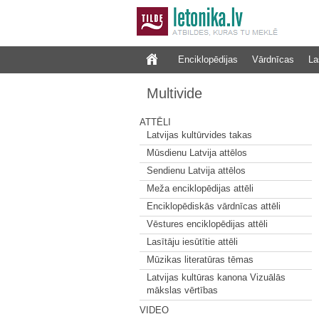
Enciklopēdijas
Vārdnīcas
La
Multivide
ATTĒLI
Latvijas kultūrvides takas
Mūsdienu Latvija attēlos
Sendienu Latvija attēlos
Meža enciklopēdijas attēli
Enciklopēdiskās vārdnīcas attēli
Vēstures enciklopēdijas attēli
Lasītāju iesūtītie attēli
Mūzikas literatūras tēmas
Latvijas kultūras kanona Vizuālās
mākslas vērtības
VIDEO