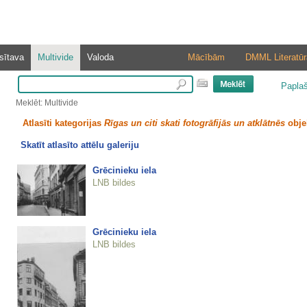
sītava
Multivide
Valoda
Mācībām
DMML Literatūr
Papla
Meklēt: Multivide
Atlasīti kategorijas
Rīgas un citi skati fotogrāfijās un atklātnēs
obje
Skatīt atlasīto attēlu galeriju
Grēcinieku iela
LNB bildes
Grēcinieku iela
LNB bildes