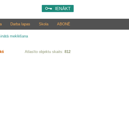
IENĀKT
a
Darba lapas
Skola
ABONĒ
šinātā meklēšana
kti
Atlasīto objektu skaits:
812