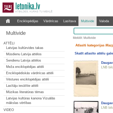
Enciklopēdijas
Vārdnīcas
Lasītava
Multivide
Valoda
Multivide
Meklēt: Multivide
ATTĒLI
Atlasīti kategorijas
Mazp
Latvijas kultūrvides takas
Skatīt atlasīto attēlu gale
Mūsdienu Latvija attēlos
Sendienu Latvija attēlos
Daugav
Meža enciklopēdijas attēli
LNB bil
Enciklopēdiskās vārdnīcas attēli
Vēstures enciklopēdijas attēli
Lasītāju iesūtītie attēli
Mūzikas literatūras tēmas
Latvijas kultūras kanona Vizuālās
mākslas vērtības
Daugav
LNB bil
VIDEO