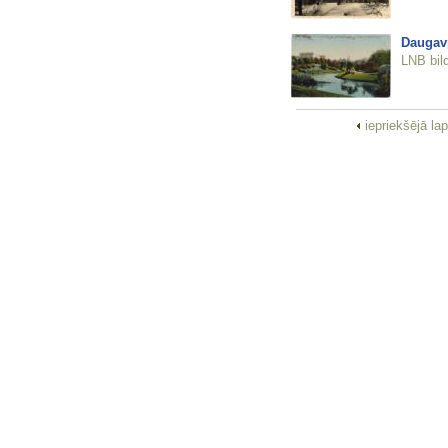
Daugavp
LNB bil
iepriekšējā la