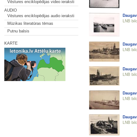
Vēstures enciklopēdijas video ieraksti
AUDIO
Daugav
Vēstures enciklopēdijas audio ieraksti
LNB bil
Mūzikas literatūras tēmas
Putnu balsis
KARTE
Daugav
LNB bil
Daugav
LNB bil
Daugav
LNB bil
Daugav
LNB bil