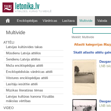
Enciklopēdijas
Vārdnīcas
Lasītava
Multivide
Valoda
Multivide
Meklēt: Multivide
ATTĒLI
Atlasīti kategorijas
Mazp
Latvijas kultūrvides takas
Skatīt atlasīto attēlu gale
Mūsdienu Latvija attēlos
Sendienu Latvija attēlos
Daugav
Meža enciklopēdijas attēli
LNB bil
Enciklopēdiskās vārdnīcas attēli
Vēstures enciklopēdijas attēli
Lasītāju iesūtītie attēli
Mūzikas literatūras tēmas
Latvijas kultūras kanona Vizuālās
mākslas vērtības
Daugav
LNB bil
VIDEO