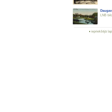
Daugavp
LNB bil
iepriekšējā la