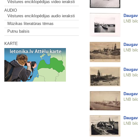
Vēstures enciklopēdijas video ieraksti
AUDIO
Daugav
Vēstures enciklopēdijas audio ieraksti
LNB bil
Mūzikas literatūras tēmas
Putnu balsis
KARTE
Daugav
LNB bil
Daugav
LNB bil
Daugav
LNB bil
Daugav
LNB bil