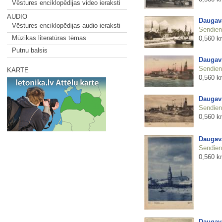
Vēstures enciklopēdijas video ieraksti
AUDIO
Daugava
Vēstures enciklopēdijas audio ieraksti
Sendienu
Mūzikas literatūras tēmas
0,560 k
Putnu balsis
Daugav
Sendienu
KARTE
0,560 k
Daugav
Sendienu
0,560 k
Daugav
Sendienu
0,560 k
Daugav