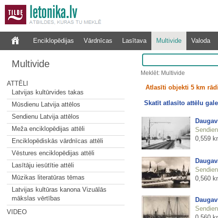
Enciklopēdijas
Vārdnīcas
Lasītava
Multivide
Valoda
Multivide
Meklēt: Multivide
ATTĒLI
Atlasīti objekti 5 km rā
Latvijas kultūrvides takas
Skatīt atlasīto attēlu gale
Mūsdienu Latvija attēlos
Sendienu Latvija attēlos
Daugavm
Meža enciklopēdijas attēli
Sendienu
0,559 k
Enciklopēdiskās vārdnīcas attēli
Vēstures enciklopēdijas attēli
Daugava
Lasītāju iesūtītie attēli
Sendienu
Mūzikas literatūras tēmas
0,560 k
Latvijas kultūras kanona Vizuālās
mākslas vērtības
Daugav
Sendienu
VIDEO
0,560 k