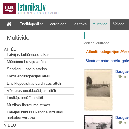
Enciklopēdijas
Vārdnīcas
Lasītava
Multivide
Valoda
Multivide
Meklēt: Multivide
ATTĒLI
Atlasīti kategorijas
Mazp
Latvijas kultūrvides takas
Skatīt atlasīto attēlu gale
Mūsdienu Latvija attēlos
Sendienu Latvija attēlos
Daugav
Meža enciklopēdijas attēli
LNB bil
Enciklopēdiskās vārdnīcas attēli
Vēstures enciklopēdijas attēli
Lasītāju iesūtītie attēli
Mūzikas literatūras tēmas
Latvijas kultūras kanona Vizuālās
mākslas vērtības
Daugav
LNB bil
VIDEO