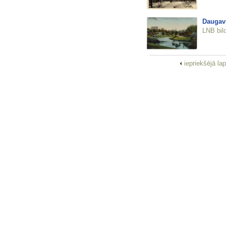
Daugavp
LNB bil
iepriekšējā la