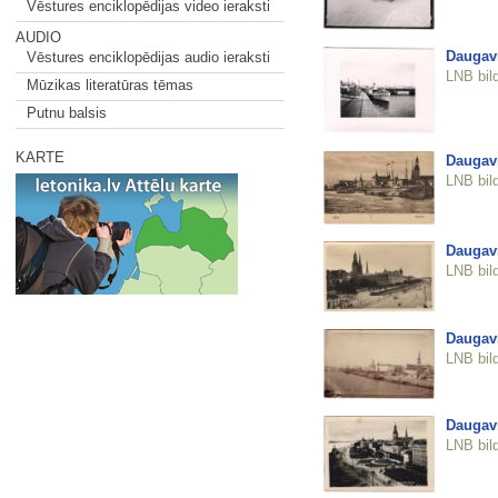
Vēstures enciklopēdijas video ieraksti
AUDIO
Daugav
Vēstures enciklopēdijas audio ieraksti
LNB bil
Mūzikas literatūras tēmas
Putnu balsis
KARTE
Daugav
LNB bil
Daugav
LNB bil
Daugav
LNB bil
Daugav
LNB bil