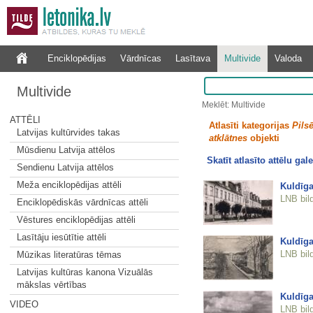
Enciklopēdijas
Vārdnīcas
Lasītava
Multivide
Valoda
Multivide
Meklēt: Multivide
ATTĒLI
Atlasīti kategorijas
Pilsē
Latvijas kultūrvides takas
atklātnes
objekti
Mūsdienu Latvija attēlos
Skatīt atlasīto attēlu gale
Sendienu Latvija attēlos
Meža enciklopēdijas attēli
Kuldīga
LNB bil
Enciklopēdiskās vārdnīcas attēli
Vēstures enciklopēdijas attēli
Lasītāju iesūtītie attēli
Kuldīga
LNB bil
Mūzikas literatūras tēmas
Latvijas kultūras kanona Vizuālās
mākslas vērtības
Kuldīga
VIDEO
LNB bil