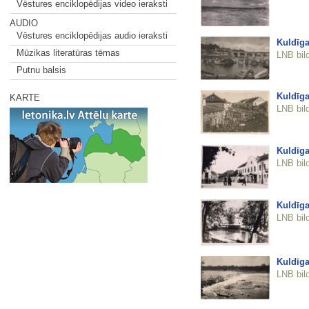
Vēstures enciklopēdijas video ieraksti
AUDIO
Vēstures enciklopēdijas audio ieraksti
Kuldīga
Mūzikas literatūras tēmas
LNB bil
Putnu balsis
Kuldīga
KARTE
LNB bil
Kuldīga
LNB bil
Kuldīga
LNB bil
Kuldīga
LNB bil