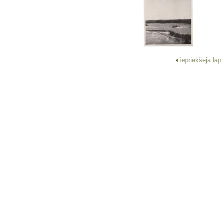
iepriekšējā la