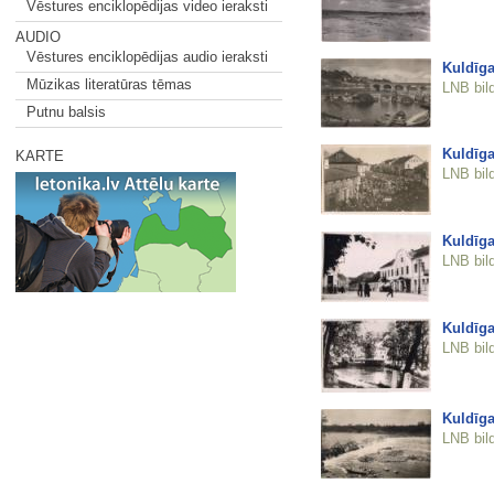
Vēstures enciklopēdijas video ieraksti
AUDIO
Vēstures enciklopēdijas audio ieraksti
Kuldīga
Mūzikas literatūras tēmas
LNB bil
Putnu balsis
Kuldīga
KARTE
LNB bil
Kuldīga
LNB bil
Kuldīga
LNB bil
Kuldīga
LNB bil