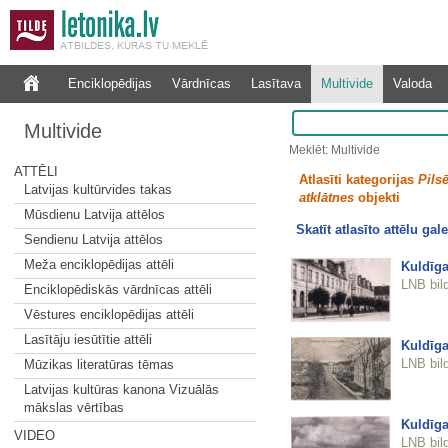
Enciklopēdijas
Vārdnīcas
Lasītava
Multivide
Valoda
Multivide
Meklēt: Multivide
ATTĒLI
Atlasīti kategorijas
Pilsē
Latvijas kultūrvides takas
atklātnes
objekti
Mūsdienu Latvija attēlos
Skatīt atlasīto attēlu gale
Sendienu Latvija attēlos
Meža enciklopēdijas attēli
Kuldīga
LNB bil
Enciklopēdiskās vārdnīcas attēli
Vēstures enciklopēdijas attēli
Lasītāju iesūtītie attēli
Kuldīga
LNB bil
Mūzikas literatūras tēmas
Latvijas kultūras kanona Vizuālās
mākslas vērtības
Kuldīga
VIDEO
LNB bil