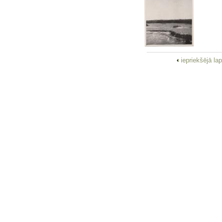
iepriekšējā la