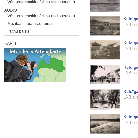
Vēstures enciklopēdijas video ieraksti
AUDIO
Vēstures enciklopēdijas audio ieraksti
Kuldīga
Mūzikas literatūras tēmas
LNB bil
Putnu balsis
Kuldīga
KARTE
LNB bil
Kuldīga
LNB bil
Kuldīga
LNB bil
Kuldīga
LNB bil