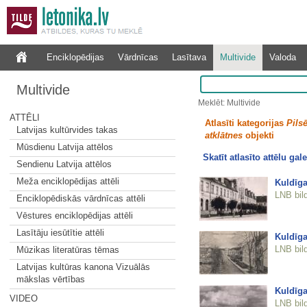
Enciklopēdijas
Vārdnīcas
Lasītava
Multivide
Valoda
Multivide
Meklēt: Multivide
ATTĒLI
Atlasīti kategorijas
Pilsē
Latvijas kultūrvides takas
atklātnes
objekti
Mūsdienu Latvija attēlos
Skatīt atlasīto attēlu gale
Sendienu Latvija attēlos
Meža enciklopēdijas attēli
Kuldīga
LNB bil
Enciklopēdiskās vārdnīcas attēli
Vēstures enciklopēdijas attēli
Lasītāju iesūtītie attēli
Kuldīga
LNB bil
Mūzikas literatūras tēmas
Latvijas kultūras kanona Vizuālās
mākslas vērtības
Kuldīga
VIDEO
LNB bil