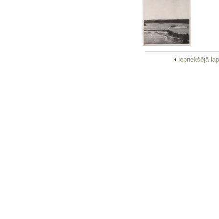
iepriekšējā la